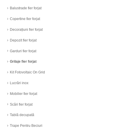
Balustrade fier forjat
Copertine fier forjat
Decorațiuni fier forjat
Depozit fier forjat
Garduri fier forjat
Grilaje fier forjat
Kit Fotovoltaic On Grid
Lucrări inox
Mobilier fier forjat
Scări fier forjat
Tablă decupată
Trape Pentru Beciuri