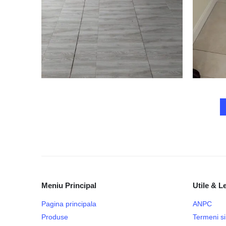
Meniu Principal
Utile & L
Pagina principala
ANPC
Produse
Termeni si 