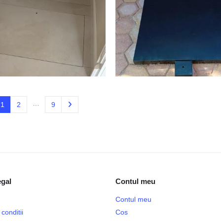
…
1
2
9
egal
Contul meu
Contul meu
conditii
Cos