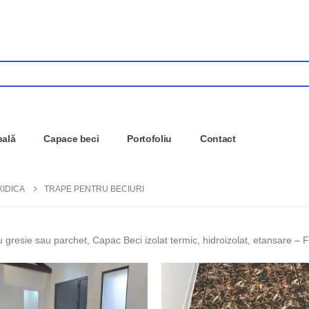
pală
Capace beci
Portofoliu
Contact
XIDICA
TRAPE PENTRU BECIURI
 gresie sau parchet, Capac Beci izolat termic, hidroizolat, etansare – F