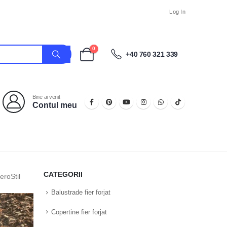
Log In
0
+40 760 321 339
Bine ai venit
Contul meu
CATEGORII
eroStil
Balustrade fier forjat
Copertine fier forjat