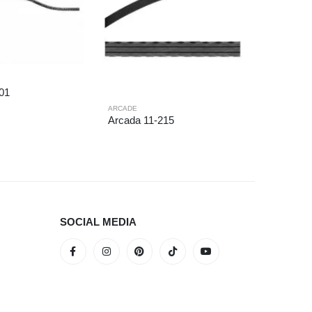
01
ARCADE
ARCADE
Arcada 11-215
Arcada 
SOCIAL MEDIA