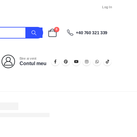
Log In
0
+40 760 321 339
Bine ai venit
Contul meu