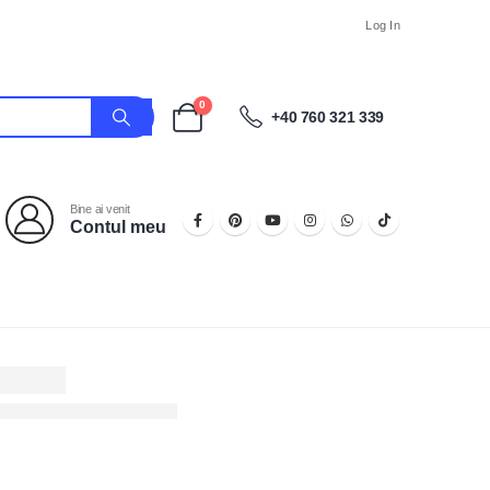
Log In
0
+40 760 321 339
Bine ai venit
Contul meu