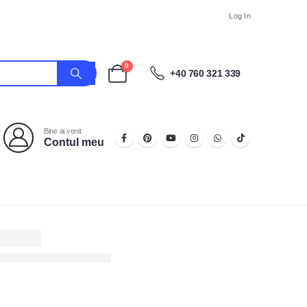
Log In
0
+40 760 321 339
Bine ai venit
Contul meu