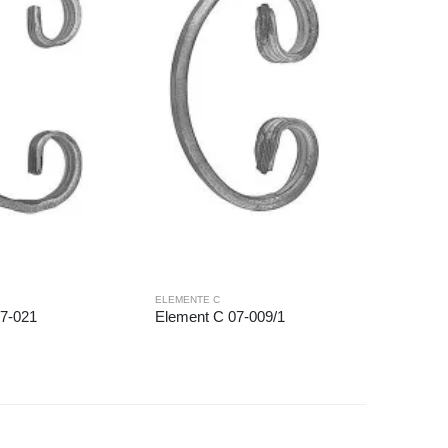
ELEMENTE C
ELEMENTE
07-021
Element C 07-009/1
Element