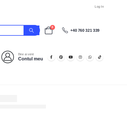
Log In
0
+40 760 321 339
Bine ai venit
Contul meu