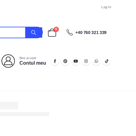
Log In
0
+40 760 321 339
Bine ai venit
Contul meu