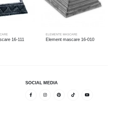
CARE
ELEMENTE MASCARE
ELEMENTE
scare 16-111
Element mascare 16-010
Element
SOCIAL MEDIA