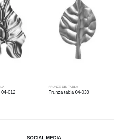
FRUNZE DI
Frunza t
BLA
FRUNZE DIN TABLA
a 04-012
Frunza tabla 04-039
SOCIAL MEDIA