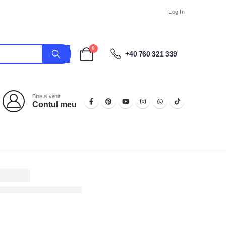
Log In
0
+40 760 321 339
Bine ai venit
Contul meu