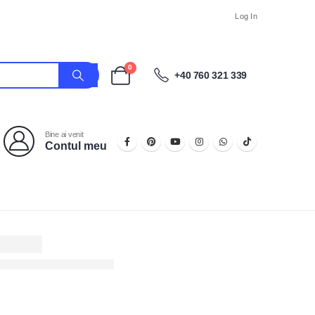
Log In
0
+40 760 321 339
Bine ai venit
Contul meu