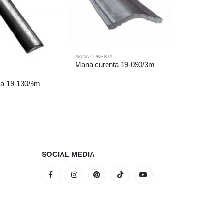
MANA CURENTA
MANA CUR
Mana curenta 19-090/3m
Mana cu
ta 19-130/3m
SOCIAL MEDIA