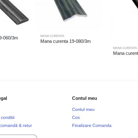
MANA CURENTA
9-060/3m
Mana curenta 19-080/3m
MANA CURENTA
Mana curen
egal
Contul meu
Contul meu
conditii
Cos
e comandă & retur
Finalizare Comanda