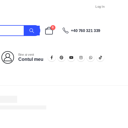
Log In
0
+40 760 321 339
Bine ai venit
Contul meu