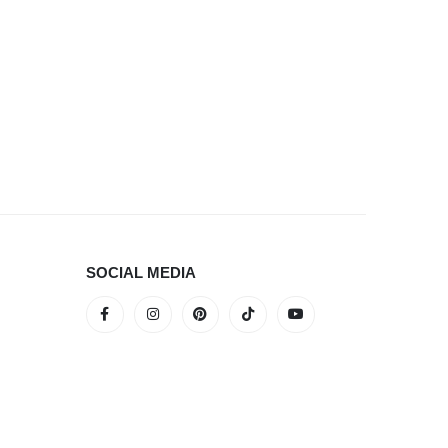
MONTANTI 
Montant 
SOCIAL MEDIA