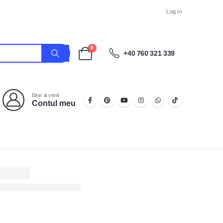
Log In
0
+40 760 321 339
Bine ai venit
Contul meu