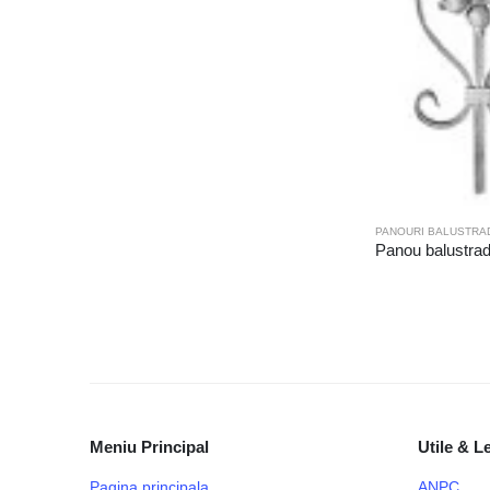
PANOURI BALUSTRA
Panou balustra
Meniu Principal
Utile & L
Pagina principala
ANPC