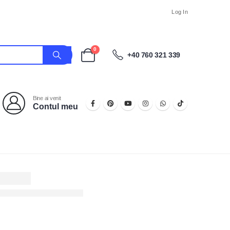
Log In
0
+40 760 321 339
Bine ai venit
Contul meu