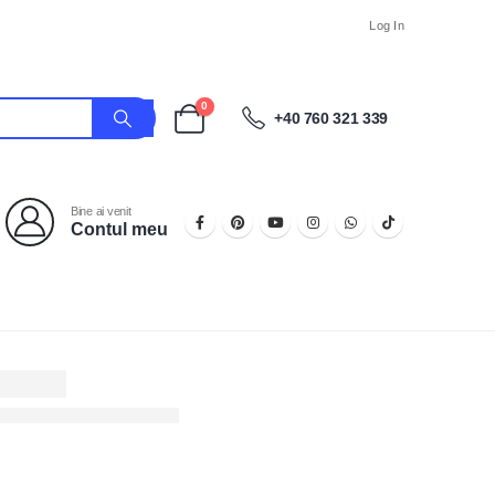
Log In
0
+40 760 321 339
Bine ai venit
Contul meu