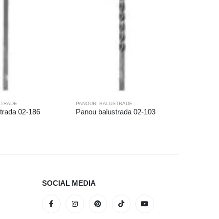
STRADE
PANOURI BALUSTRADE
PANOURI 
trada 02-186
Panou balustrada 02-103
Panou ba
SOCIAL MEDIA