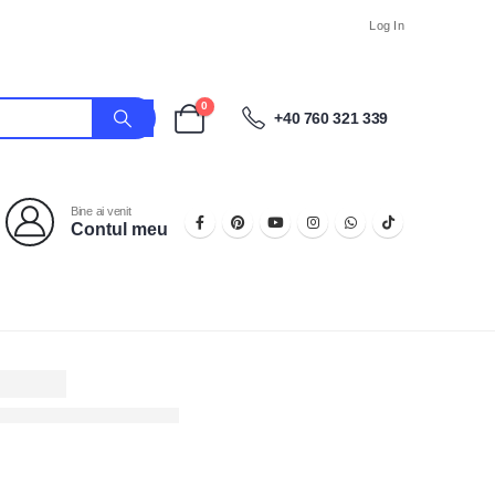
Log In
0
+40 760 321 339
Bine ai venit
Contul meu