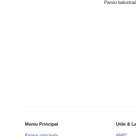
Panou balustrad
Meniu Principal
Utile & L
Pagina principala
ANPC