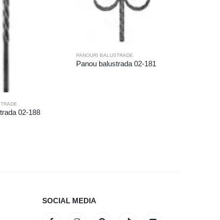
PANOURI BALUSTRADE
Panou balustrada 02-181
STRADE
PANOURI 
trada 02-188
Panou ba
SOCIAL MEDIA