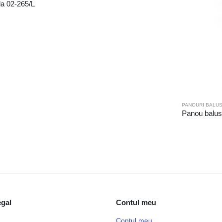
a 02-265/L
PANOURI BALU
Panou balus
egal
Contul meu
Contul meu