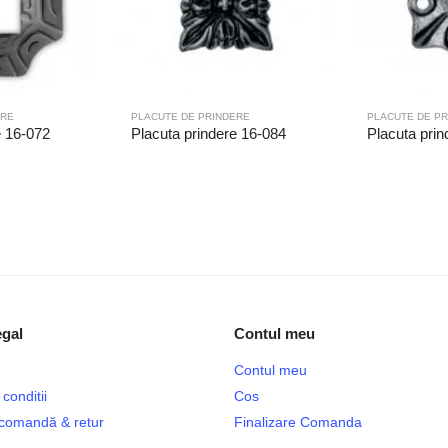
ERE
PLACUTE DE PRINDERE
PLACUTE DE P
e 16-072
Placuta prindere 16-084
Placuta prin
egal
Contul meu
Contul meu
conditii
Cos
e comandă & retur
Finalizare Comanda