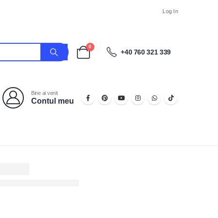
Log In
0
+40 760 321 339
Bine ai venit
Contul meu