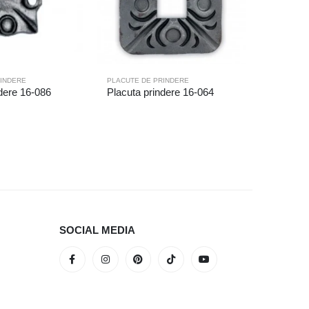
RINDERE
PLACUTE DE PRINDERE
PLACUTE D
dere 16-086
Placuta prindere 16-064
Placuta 
SOCIAL MEDIA