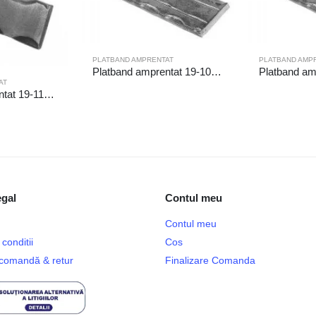
PLATBAND AMPRENTAT
PLATBAND AMP
Platband amprentat 19-100/4/6m
AT
Platband amprentat 19-110/6m
egal
Contul meu
Contul meu
conditii
Cos
e comandă & retur
Finalizare Comanda