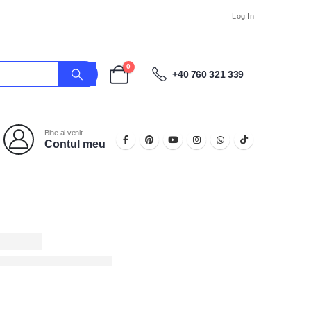
Log In
0
+40 760 321 339
Bine ai venit
Contul meu