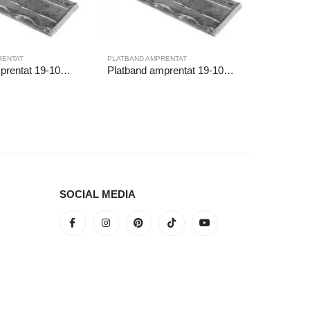
RENTAT
PLATBAND AMPRENTAT
Platband amprentat 19-103/6m
Platband amprentat 19-101/6m
BRIDE
,
PLA
Platband
SOCIAL MEDIA