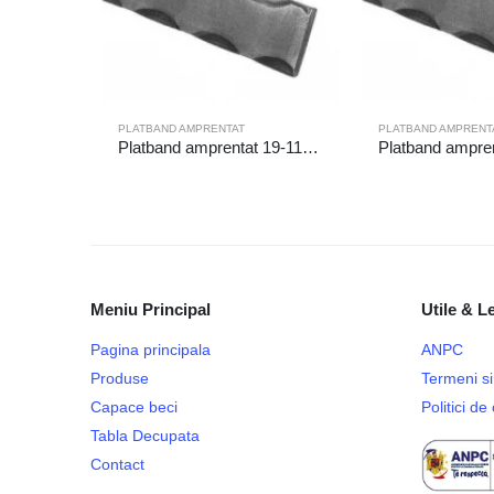
PLATBAND AMPRENTAT
PLATBAND AMPRENT
Platband amprentat 19-112/1/6m
Meniu Principal
Utile & L
Pagina principala
ANPC
Produse
Termeni si 
Capace beci
Politici d
Tabla Decupata
Contact