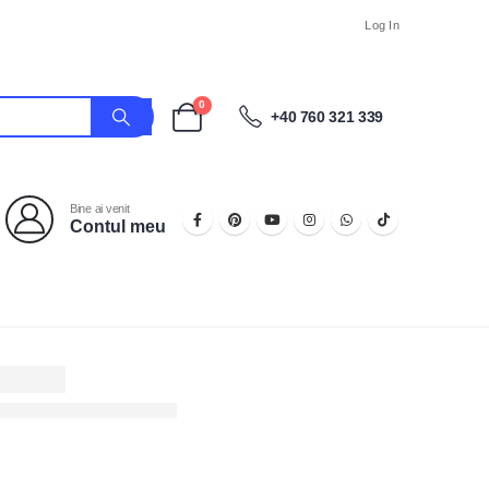
Log In
0
+40 760 321 339
Bine ai venit
Contul meu