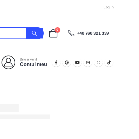
Log In
0
+40 760 321 339
Bine ai venit
Contul meu