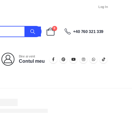
Log In
0
+40 760 321 339
Bine ai venit
Contul meu