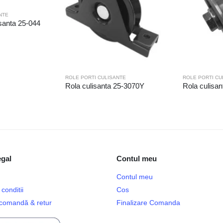
NTE
isanta 25-044
ROLE PORTI CULISANTE
ROLE PORTI CU
Rola culisanta 25-3070Y
Rola culisan
egal
Contul meu
Contul meu
conditii
Cos
e comandă & retur
Finalizare Comanda