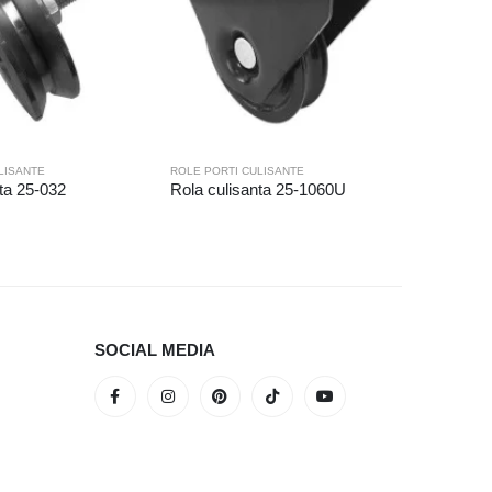
LISANTE
ROLE PORTI CULISANTE
ROLE PORT
ta 25-032
Rola culisanta 25-1060U
Rola cul
SOCIAL MEDIA