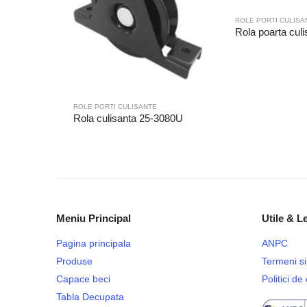
ROLE PORTI CULISA
Rola poarta cul
ROLE PORTI CULISANTE
Rola culisanta 25-3080U
Meniu Principal
Utile & L
Pagina principala
ANPC
Produse
Termeni si 
Capace beci
Politici d
Tabla Decupata