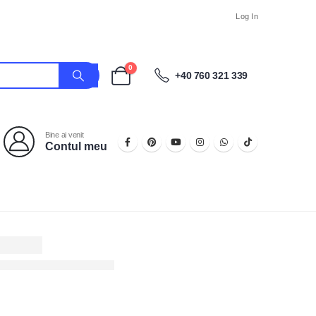
Log In
0
+40 760 321 339
Bine ai venit
Contul meu