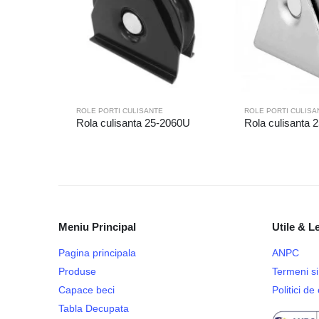
ROLE PORTI CULISANTE
ROLE PORTI CULISA
Rola culisanta 25-2060U
Rola culisanta 
Meniu Principal
Utile & L
Pagina principala
ANPC
Produse
Termeni si 
Capace beci
Politici d
Tabla Decupata