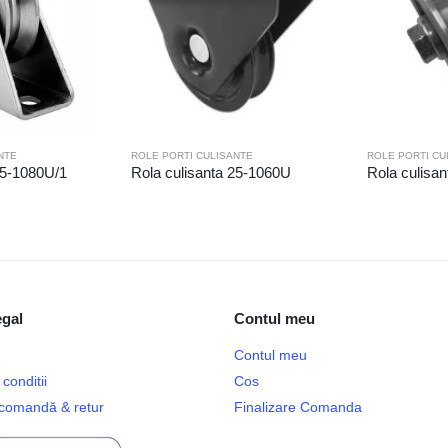
NTE
ROLE PORTI CULISANTE
ROLE PORTI CU
25-1080U/1
Rola culisanta 25-1060U
Rola culisan
egal
Contul meu
Contul meu
conditii
Cos
e comandă & retur
Finalizare Comanda