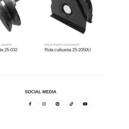
LISANTE
ROLE PORTI CULISANTE
ROLE PORT
ta 25-032
Rola culisanta 25-2050U
Rola cul
SOCIAL MEDIA