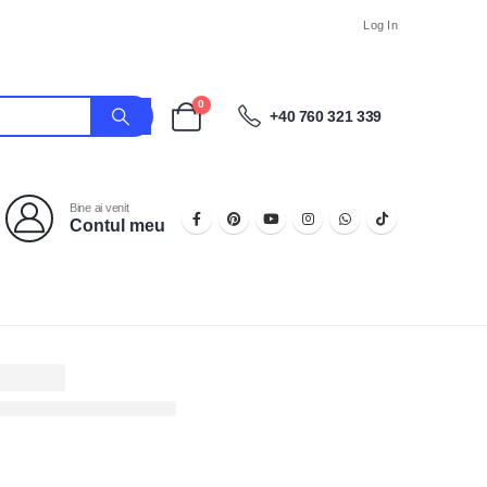
Log In
0
+40 760 321 339
Bine ai venit
Contul meu