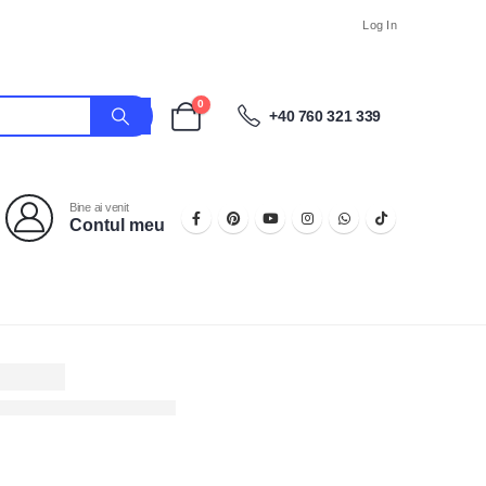
Log In
0
+40 760 321 339
Bine ai venit
Contul meu