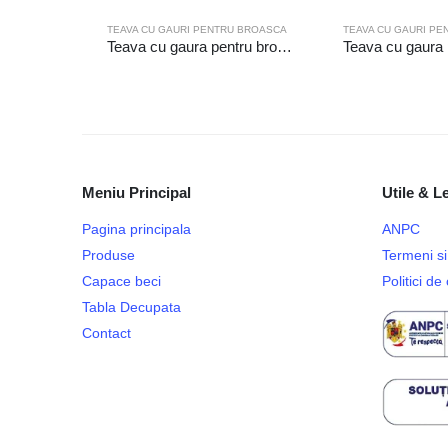
TEAVA CU GAURI PENTRU BROASCA
TEAVA CU GAURI P
Teava cu gaura pentru broasca 21-950
Meniu Principal
Utile & L
Pagina principala
ANPC
Produse
Termeni si 
Capace beci
Politici d
Tabla Decupata
Contact