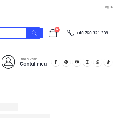
Log In
0
+40 760 321 339
Bine ai venit
Contul meu