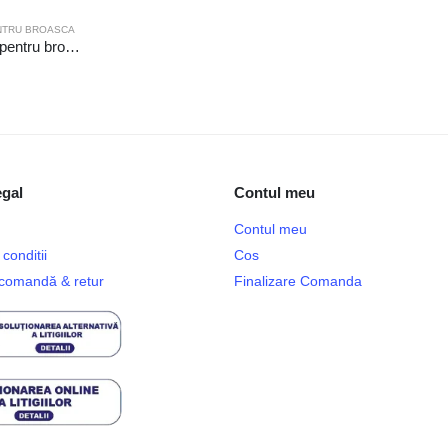
ENTRU BROASCA
Teava cu gaura pentru broasca 21-955
egal
Contul meu
Contul meu
conditii
Cos
e comandă & retur
Finalizare Comanda