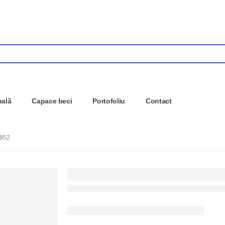
pală
Capace beci
Portofoliu
Contact
952