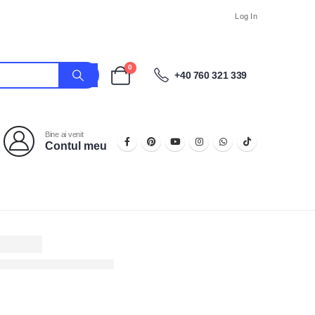
Log In
0
+40 760 321 339
Bine ai venit
Contul meu