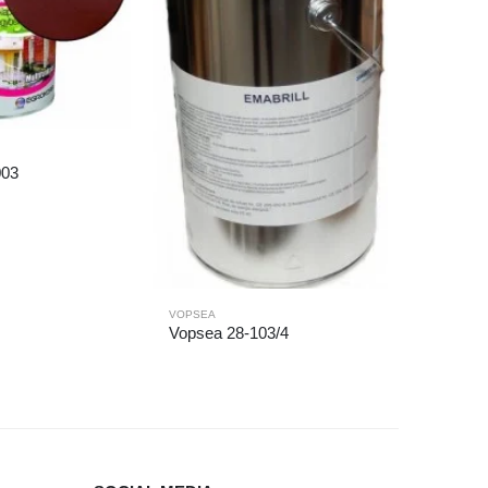
003
VOPSEA
VOPSEA
Vopsea 28-103/4
Vopsea 