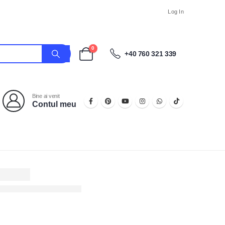
Log In
0
+40 760 321 339
Bine ai venit
Contul meu