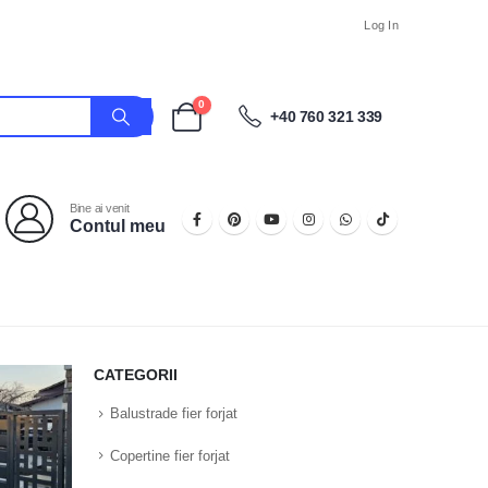
Log In
0
+40 760 321 339
Bine ai venit
Contul meu
CATEGORII
Balustrade fier forjat
Copertine fier forjat