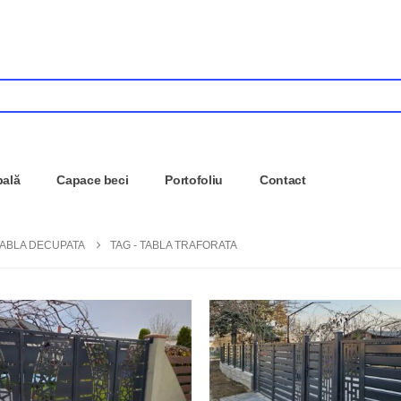
pală
Capace beci
Portofoliu
Contact
TABLA DECUPATA
TAG -
TABLA TRAFORATA