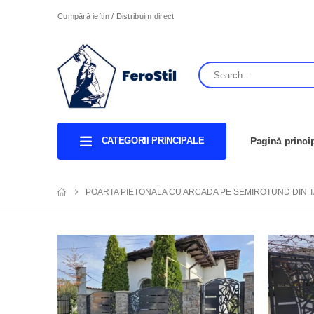
Cumpără ieftin / Distribuim direct
CATEGORII PRINCIPALE
Pagină princi
POARTA PIETONALA CU ARCADA PE SEMIROTUND DIN 