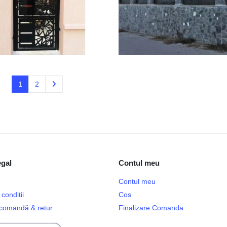
1
2
egal
Contul meu
Contul meu
conditii
Cos
e comandă & retur
Finalizare Comanda