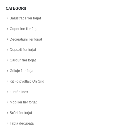
CATEGORII
Balustrade fier forjat
Copertine fier forjat
Decorațiuni fier forjat
Depozit fier forjat
Garduri fier forjat
Grilaje fier forjat
Kit Fotovoltaic On Grid
Lucrări inox
Mobilier fier forjat
Scări fier forjat
Tablă decupată