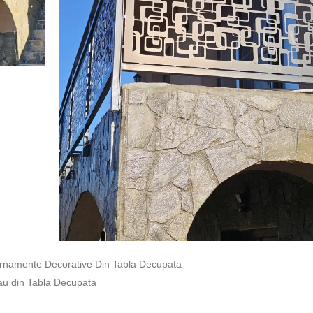
 Ornamente Decorative Din Tabla Decupata
sau din Tabla Decupata