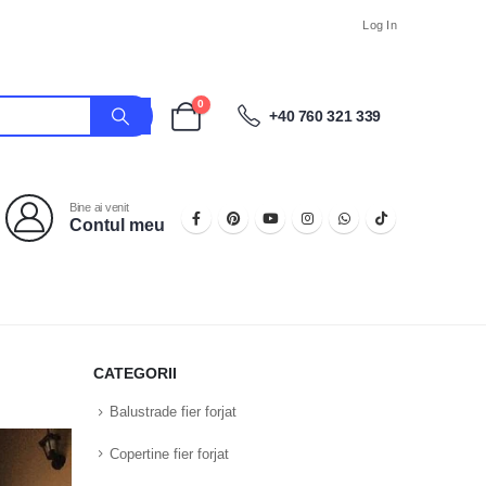
Log In
0
+40 760 321 339
Bine ai venit
Contul meu
CATEGORII
Balustrade fier forjat
Copertine fier forjat