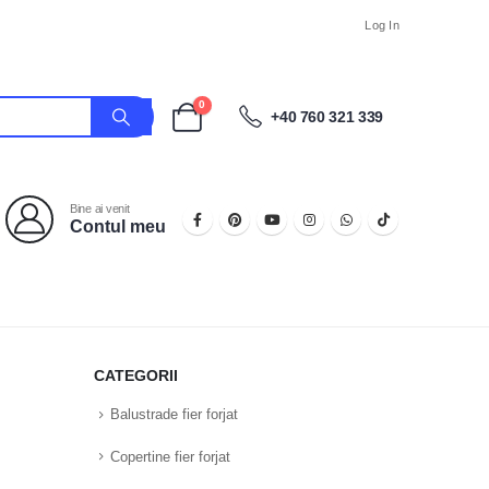
Log In
0
+40 760 321 339
Bine ai venit
Contul meu
CATEGORII
Balustrade fier forjat
Copertine fier forjat