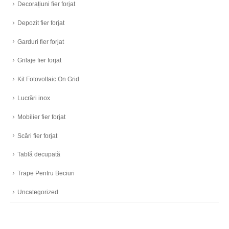
Decorațiuni fier forjat
Depozit fier forjat
Garduri fier forjat
Grilaje fier forjat
Kit Fotovoltaic On Grid
Lucrări inox
Mobilier fier forjat
Scări fier forjat
Tablă decupată
Trape Pentru Beciuri
Uncategorized