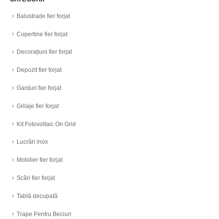
Balustrade fier forjat
Copertine fier forjat
Decorațiuni fier forjat
Depozit fier forjat
Garduri fier forjat
Grilaje fier forjat
Kit Fotovoltaic On Grid
Lucrări inox
Mobilier fier forjat
Scări fier forjat
Tablă decupată
Trape Pentru Beciuri