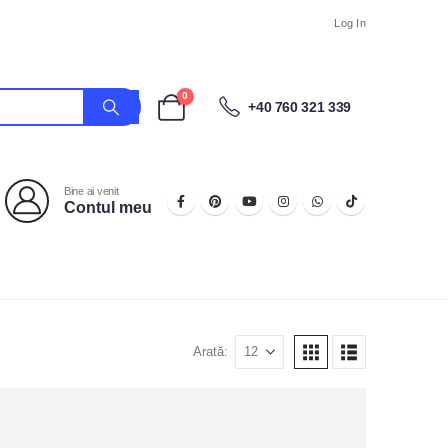
Log In
0
+40 760 321 339
Bine ai venit
Contul meu
Arată: