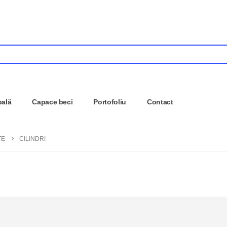
pală
Capace beci
Portofoliu
Contact
TE
CILINDRI