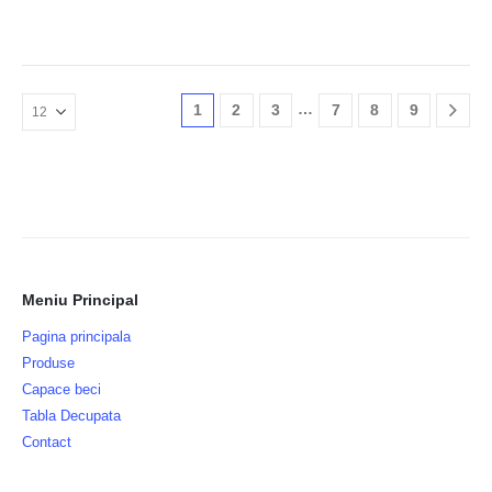
…
1
2
3
7
8
9
Meniu Principal
Pagina principala
Produse
Capace beci
Tabla Decupata
Contact