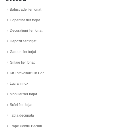
Balustrade fier forjat
Copertine fier forjat
Decorațiuni fier forjat
Depozit fier forjat
Garduri fier forjat
Grilaje fier forjat
Kit Fotovoltaic On Grid
Lucrări inox
Mobilier fier forjat
Scări fier forjat
Tablă decupată
Trape Pentru Beciuri