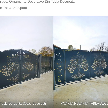
ustrade, Ornamente Decorative Din Tabla Decupata
din Tabla Decupata
 Tabla Decupata Copac Bucuresti
POARTA RULANTA TABLA DEC