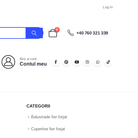
Log In
0
+40 760 321 339
Bine ai venit
Contul meu
CATEGORII
Balustrade fier forjat
Copertine fier forjat