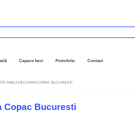
pală
Capace beci
Portofoliu
Contact
RTA TABLA DECUPATA COPAC BUCURESTI
a Copac Bucuresti