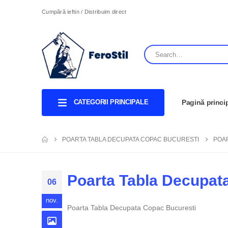
Cumpără ieftin / Distribuim direct
CATEGORII PRINCIPALE
Pagină princi
POARTA TABLA DECUPATA COPAC BUCURESTI
POA
Poarta Tabla Decupat
06
nov.
Poarta Tabla Decupata Copac Bucuresti