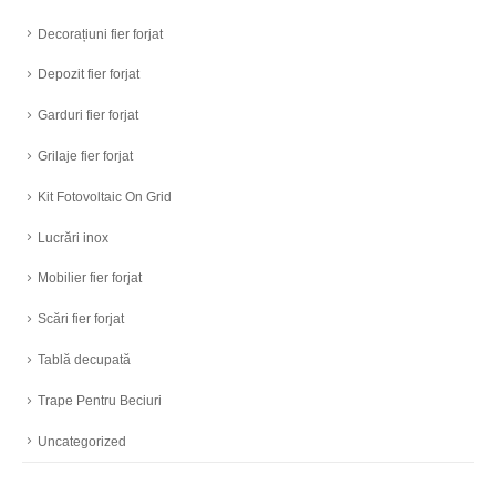
Decorațiuni fier forjat
Depozit fier forjat
Garduri fier forjat
Grilaje fier forjat
Kit Fotovoltaic On Grid
Lucrări inox
Mobilier fier forjat
Scări fier forjat
Tablă decupată
Trape Pentru Beciuri
Uncategorized