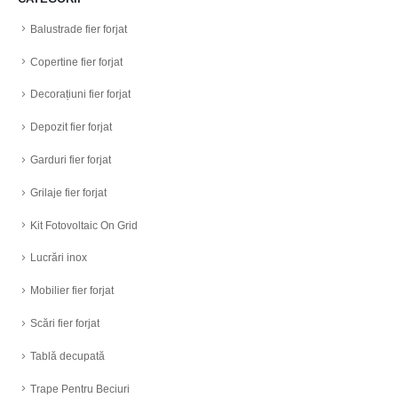
Balustrade fier forjat
Copertine fier forjat
Decorațiuni fier forjat
Depozit fier forjat
Garduri fier forjat
Grilaje fier forjat
Kit Fotovoltaic On Grid
Lucrări inox
Mobilier fier forjat
Scări fier forjat
Tablă decupată
Trape Pentru Beciuri