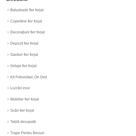
Balustrade fier forjat
Copertine fier forjat
Decorațiuni fier forjat
Depozit fier forjat
Garduri fier forjat
Grilaje fier forjat
Kit Fotovoltaic On Grid
Lucrări inox
Mobilier fier forjat
Scări fier forjat
Tablă decupată
Trape Pentru Beciuri