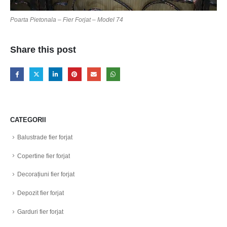
Poarta Pietonala – Fier Forjat – Model 74
Share this post
CATEGORII
Balustrade fier forjat
Copertine fier forjat
Decorațiuni fier forjat
Depozit fier forjat
Garduri fier forjat