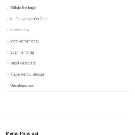
Grilaje fier forjat
Kit Fotovoltaic On Grid
Lucrări inox
Mobilier fier forjat
Scări fier forjat
Tablă decupată
Trape Pentru Beciuri
Uncategorized
Meniu Principal