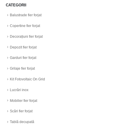
CATEGORII
Balustrade fier forjat
Copertine fier forjat
Decorațiuni fier forjat
Depozit fier forjat
Garduri fier forjat
Grilaje fier forjat
Kit Fotovoltaic On Grid
Lucrări inox
Mobilier fier forjat
Scări fier forjat
Tablă decupată