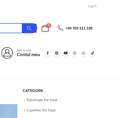
Log In
0
+40 760 321 339
Bine ai venit
Contul meu
CATEGORII
Balustrade fier forjat
Copertine fier forjat