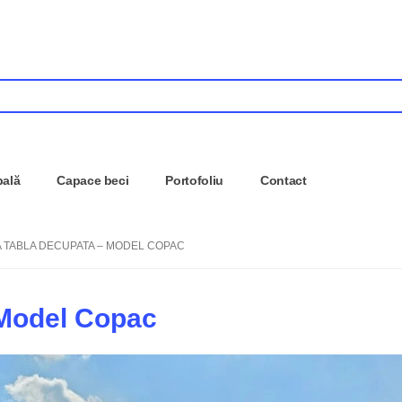
pală
Capace beci
Portofoliu
Contact
 TABLA DECUPATA – MODEL COPAC
 Model Copac