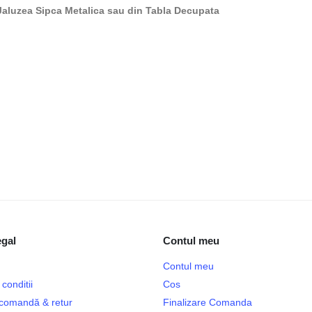
 Jaluzea Sipca Metalica sau din Tabla Decupata
egal
Contul meu
Contul meu
conditii
Cos
e comandă & retur
Finalizare Comanda