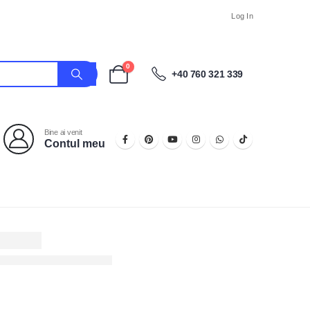
Log In
0
+40 760 321 339
Bine ai venit
Contul meu