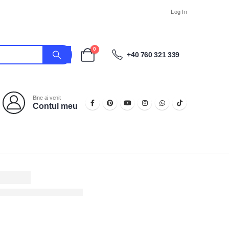
Log In
0
+40 760 321 339
Bine ai venit
Contul meu