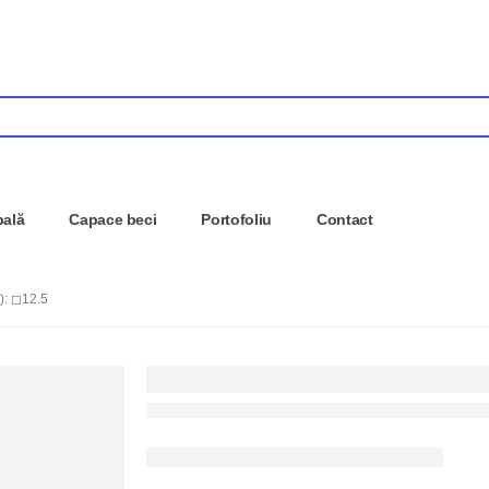
pală
Capace beci
Portofoliu
Contact
: ◻12.5