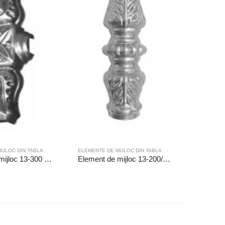
IJLOC DIN TABLA
ELEMENTE DE MIJLOC DIN TABLA
ELEMENTE 
Element de mijloc 13-300 Gaura (mm): ◻12.5
Element de mijloc 13-200/16 Gaura (mm):◻16.5
Element 