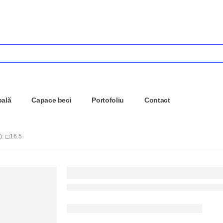
pală
Capace beci
Portofoliu
Contact
: ◻16.5