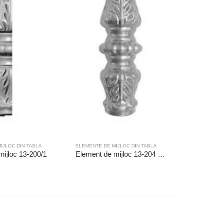
IJLOC DIN TABLA
ELEMENTE DE MIJLOC DIN TABLA
ELEMENTE 
mijloc 13-200/1
Element de mijloc 13-204 Gaura (mm): ◻14.5