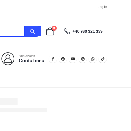
Log In
0
+40 760 321 339
Bine ai venit
Contul meu