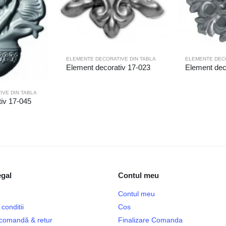
ELEMENTE DECORATIVE DIN TABLA
ELEMENTE DECO
Element decorativ 17-023
Element dec
VE DIN TABLA
iv 17-045
egal
Contul meu
Contul meu
conditii
Cos
e comandă & retur
Finalizare Comanda