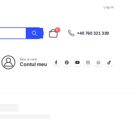
Log In
0
+40 760 321 339
Bine ai venit
Contul meu