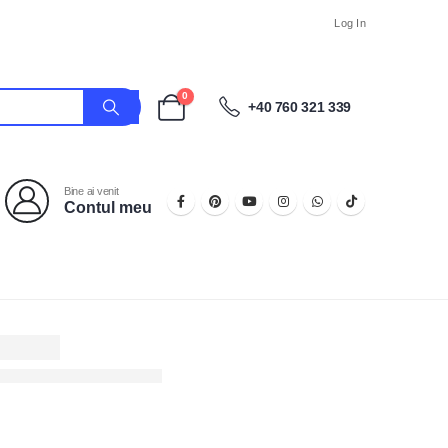
Log In
0
+40 760 321 339
Bine ai venit
Contul meu