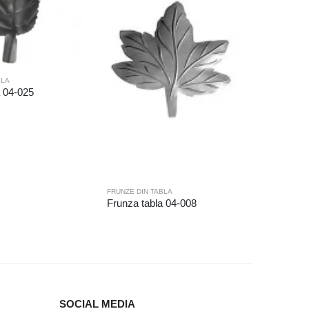
BLA
a 04-025
FRUNZE DIN TABLA
FRUNZE DI
Frunza tabla 04-008
Frunza t
SOCIAL MEDIA