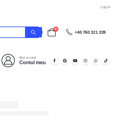
Log In
0
+40 760 321 339
Bine ai venit
Contul meu