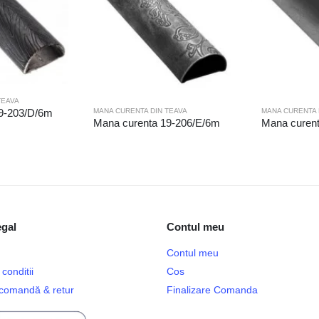
TEAVA
MANA CURENTA DIN TEAVA
MANA CURENTA 
9-203/D/6m
Mana curenta 19-206/E/6m
Mana curen
egal
Contul meu
Contul meu
conditii
Cos
e comandă & retur
Finalizare Comanda