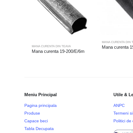
MANA CURENTA DIN 
MANA CURENTA DIN TEAVA
Mana curenta 1
Mana curenta 19-200/E/6m
Meniu Principal
Utile & L
Pagina principala
ANPC
Produse
Termeni si 
Capace beci
Politici d
Tabla Decupata