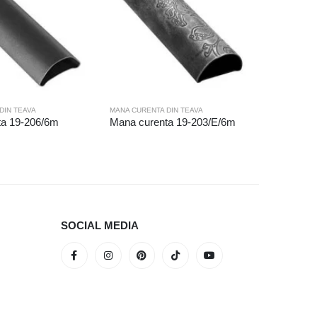
MANA CURE
Mana cu
DIN TEAVA
MANA CURENTA DIN TEAVA
ta 19-206/6m
Mana curenta 19-203/E/6m
SOCIAL MEDIA