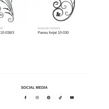
TE
PANOURI FORJATE
 10-038/3
Panou forjat 10-030
PANOURI F
Panou fo
SOCIAL MEDIA