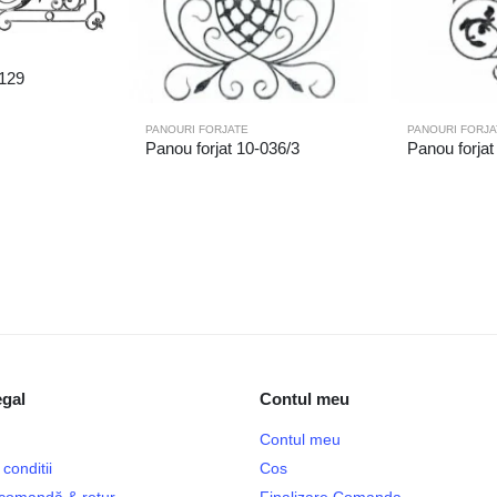
-129
PANOURI FORJATE
PANOURI FORJA
Panou forjat 10-036/3
Panou forjat
egal
Contul meu
Contul meu
conditii
Cos
e comandă & retur
Finalizare Comanda