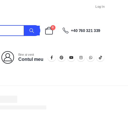
Log In
0
+40 760 321 339
Bine ai venit
Contul meu