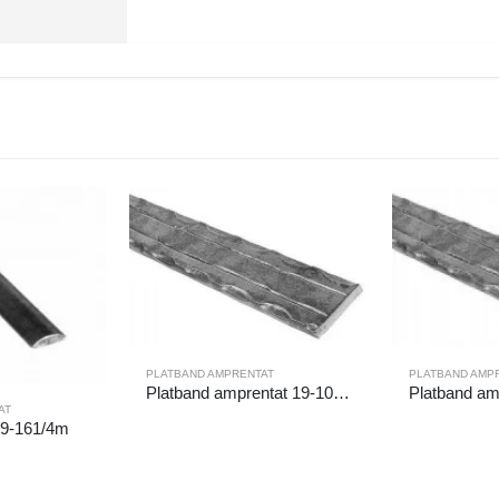
PLATBAND AMPRENTAT
PLATBAND AMP
Platband amprentat 19-101/1/6m
AT
19-161/4m