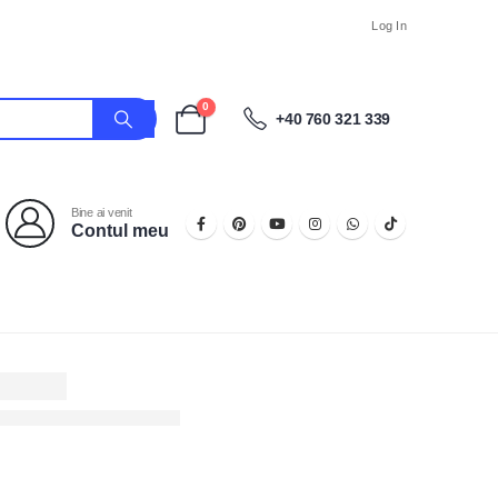
Log In
0
+40 760 321 339
Bine ai venit
Contul meu